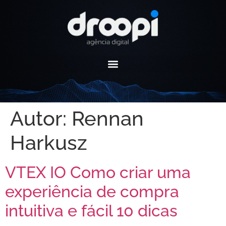
Autor:
Rennan
Harkusz
VTEX IO Como criar uma
experiência de compra
intuitiva e fácil 10 dicas